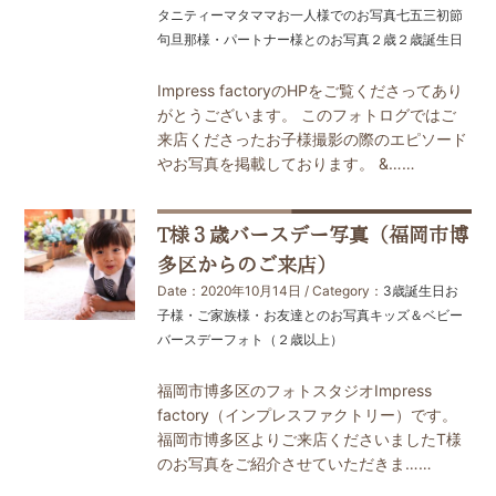
タニティー
マタママお一人様でのお写真
七五三
初節
句
旦那様・パートナー様とのお写真
２歳
２歳誕生日
Impress factoryのHPをご覧くださってあり
がとうございます。 このフォトログではご
来店くださったお子様撮影の際のエピソード
やお写真を掲載しております。 &……
T様３歳バースデー写真（福岡市博
多区からのご来店）
Date：2020年10月14日 / Category：
3歳誕生日
お
子様・ご家族様・お友達とのお写真
キッズ＆ベビー
バースデーフォト（２歳以上）
福岡市博多区のフォトスタジオImpress
factory（インプレスファクトリー）です。
福岡市博多区よりご来店くださいましたT様
のお写真をご紹介させていただきま……