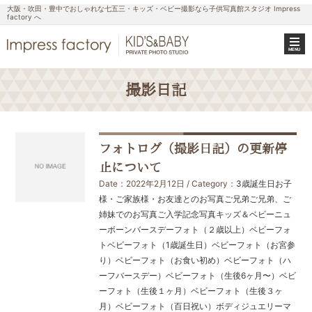
大阪・吹田・豊中でおしゃれな七五三・キッズ・ベビー撮影なら子供写真館スタジオ Impress
factory へ
MENU
撮影日記
フォトログ（撮影日記）の更新停
止について
Date：2022年2月12日 / Category：
3歳誕生日
お子
様・ご家族様・お友達とのお写真
ご兄弟
ご兄弟、ご
姉妹でのお写真
ご入学記念写真
キッズ＆ベビー
ニュ
ーボーン
バースデーフォト（２歳以上）
ベビーフォ
ト
ベビーフォト（1歳誕生日）
ベビーフォト（お宮参
り）
ベビーフォト（お食い初め）
ベビーフォト（ハ
ーフバースデー）
ベビーフォト（生後6ヶ月〜）
ベビ
ーフォト（生後１ヶ月）
ベビーフォト（生後３ヶ
月）
ベビーフォト（百日祝い）
ボディジュエリー
マ