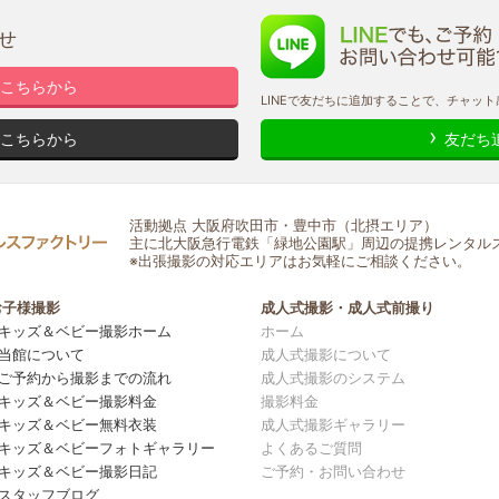
せ
こちらから
LINEで友だちに追加することで、チャッ
こちらから
友だち
活動拠点 大阪府吹田市・豊中市（北摂エリア）
主に北大阪急行電鉄「緑地公園駅」周辺の提携レンタル
※出張撮影の対応エリアはお気軽にご相談ください。
お子様撮影
成人式撮影・成人式前撮り
キッズ＆ベビー撮影ホーム
ホーム
当館について
成人式撮影について
ご予約から撮影までの流れ
成人式撮影のシステム
キッズ＆ベビー撮影料金
撮影料金
キッズ＆ベビー無料衣装
成人式撮影ギャラリー
キッズ＆ベビーフォトギャラリー
よくあるご質問
キッズ＆ベビー撮影日記
ご予約・お問い合わせ
スタッフブログ