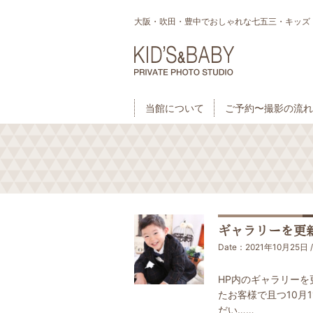
大阪・吹田・豊中でおしゃれな七五三・キッズ・ベビー
当館について
ご予約〜撮影の流れ
ギャラリーを更
Date：2021年10月25日 /
HP内のギャラリーを
たお客様で且つ10月
だい……